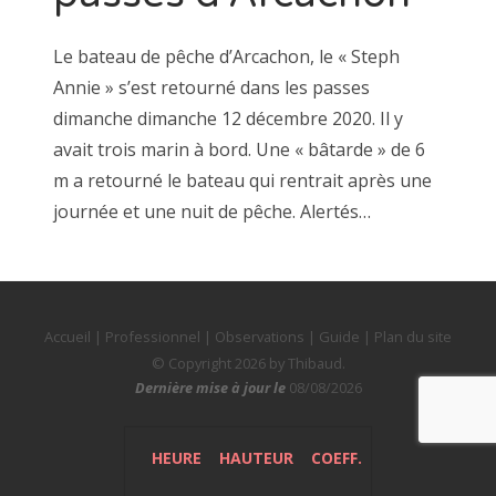
Le bateau de pêche d’Arcachon, le « Steph
Annie » s’est retourné dans les passes
dimanche dimanche 12 décembre 2020. Il y
avait trois marin à bord. Une « bâtarde » de 6
m a retourné le bateau qui rentrait après une
journée et une nuit de pêche. Alertés…
Accueil
|
Professionnel
|
Observations
|
Guide
|
Plan du site
© Copyright 2026 by
Thibaud
.
Dernière mise à jour le
08/08/2026
HEURE
HAUTEUR
COEFF.