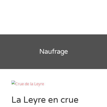
CATÉGORIES
Arcachon
Cap Ferret
Divers
Huitre
Information
Naufrage
La Teste de Buch
Non classé
Sortie Groupe
La Leyre en crue