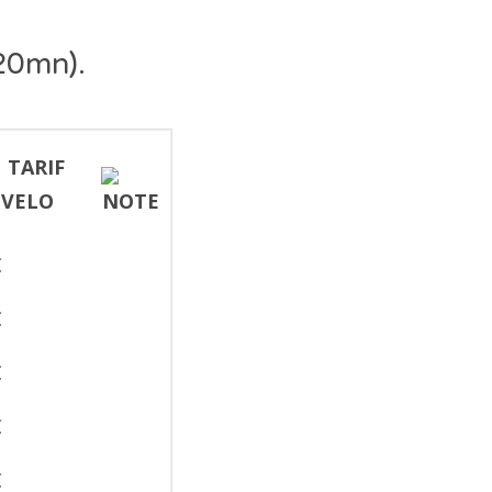
20mn).
€
€
€
€
€