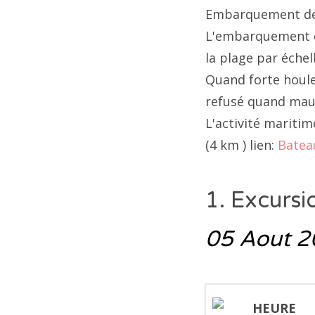
Non
Embarquement de 
Sor
L'embarquement du
la plage par échell
Quand forte houle
refusé quand mauv
L'activité mariti
(4 km ) lien:
Batea
1. Excursi
05 Aout 