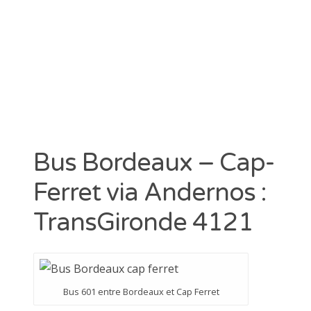
CATÉGORIES
Arcachon
Cap Ferret
Divers
Huitre
Information
La Teste de Buch
Bus Bordeaux – Cap-
Non classé
Sortie Groupe
Ferret via Andernos :
TransGironde 4121
Bus 601 entre Bordeaux et Cap Ferret