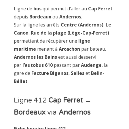
Ligne de
bus
qui permet d’aller au
Cap Ferret
depuis
Bordeaux
ou
Andernos
.
Sur la ligne les arrêts
Centre (Andernos)
,
Le
Canon
,
Rue de la plage (Lège-Cap-Ferret)
permettent de récupérer une
ligne
maritime
menant à
Arcachon
par bateau.
Andernos les Bains
est aussi desservi
par
l’autobus 610
passant par
Audenge
, la
gare de
Facture Biganos
,
Salles
et
Belin-
Béliet
.
Ligne 412
Cap Ferret
↔
Bordeaux
via
Andernos
Fiche horaire ligne 412