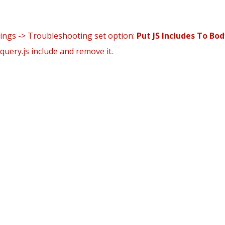
 classé
tie Groupe
tings -> Troubleshooting set option:
Put JS Includes To Bod
query.js include and remove it.