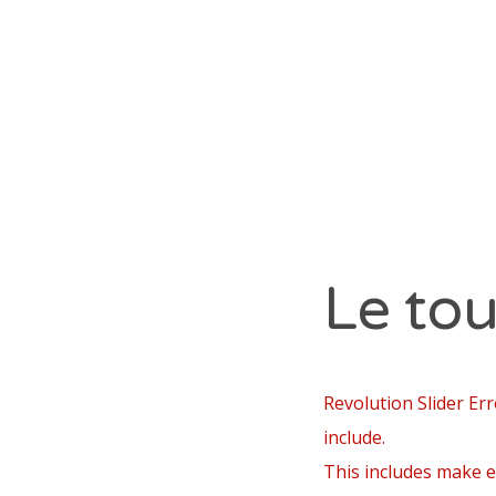
jan
dé
no
oct
ma
C
Le tou
Ar
Cap
Div
Revolution Slider Err
Hui
include.
In
This includes make el
La 