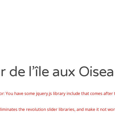
vier 2020
cembre 2019
vembre 2019
obre 2019
i 2019
ATÉGORIES
r de l’île aux Oise
cachon
 Ferret
ers
or: You have some jquery.js library include that comes after t
tre
formation
iminates the revolution slider libraries, and make it not wor
Teste de Buch