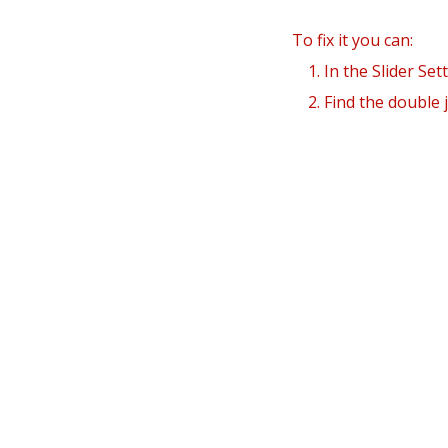
Non
Sor
To fix it you can:
1. In the Slider Set
2. Find the double j