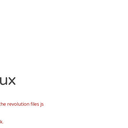
aux
he revolution files js
k.