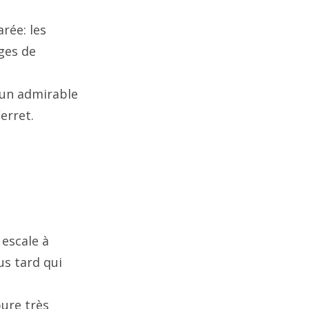
rée: les
ages de
c un admirable
erret.
 escale à
us tard qui
pure très