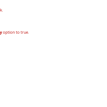
k.
y
option to true.