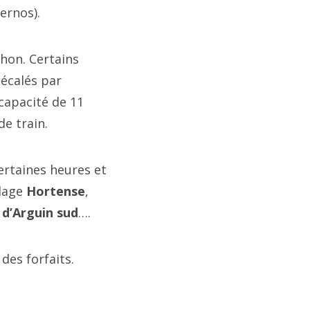
ernos).
chon. Certains
décalés par
 capacité de 11
de train.
ertaines heures et
Plage
Hortense
,
 d’Arguin sud
….
des forfaits.