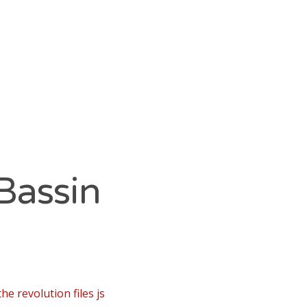
 Bassin
he revolution files js