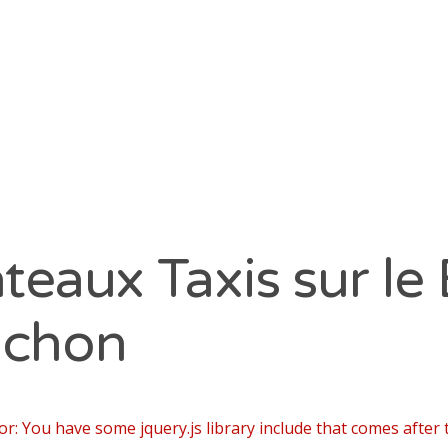
vier 2020
cembre 2019
vembre 2019
obre 2019
 2019
ATÉGORIES
teaux Taxis sur le
cachon
 Ferret
achon
ers
tre
ormation
or: You have some jquery.js library include that comes after t
Teste de Buch