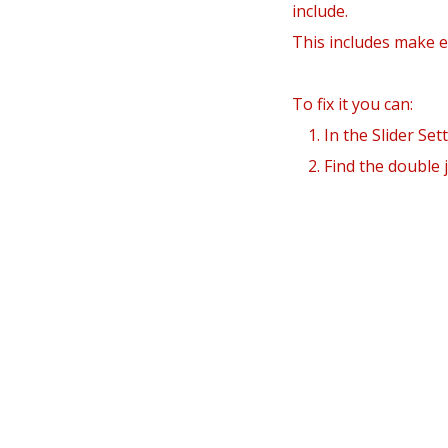
Non
include.
Sor
This includes make el
To fix it you can:
1. In the Slider Set
2. Find the double j