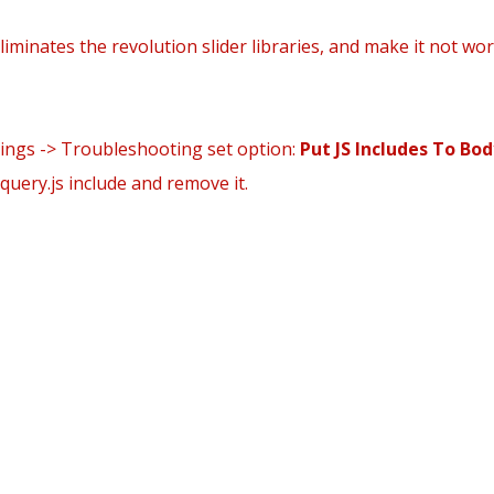
 classé
tie Groupe
iminates the revolution slider libraries, and make it not wor
tings -> Troubleshooting set option:
Put JS Includes To Bod
query.js include and remove it.