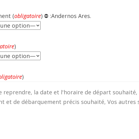
ent (
obligatoire
) ⛔ :Andernos Ares.
atoire
)
bligatoire
)