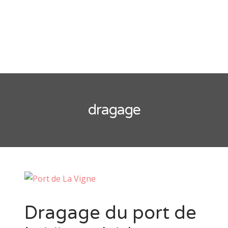
CATÉGORIES
Arcachon
Cap Ferret
Divers
Huitre
Information
dragage
La Teste de Buch
Non classé
Sortie Groupe
Dragage du port de