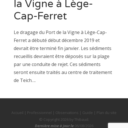
la Vigne à Lège-
Cap-Ferret
Le dragage du Port de la Vigne à Lège-Cap-
Ferret a débuté début décembre 2019 et
devrait être terminé fin janvier. Les sédiments
recueillis devraient être déposés sur la plage
par une conduite de rejet. Ces sédiments
seront ensuite traités au centre de traitement
de Teich….
Accueil
|
Professionnel
|
Observations
|
Guide
|
Plan du site
© Copyright 2026 by
Thibaud
.
Dernière mise à jour le
06/08/2026