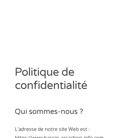
CATÉGORIES
Arcachon
Cap Ferret
Divers
Huitre
Information
La Teste de Buch
Politique de
Non classé
Sortie Groupe
confidentialité
Qui sommes-nous ?
L’adresse de notre site Web est :
https://www.bassin-arcachon-info.com.