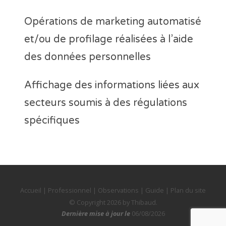
Opérations de marketing automatisé
et/ou de profilage réalisées à l’aide
des données personnelles
Affichage des informations liées aux
secteurs soumis à des régulations
spécifiques
Accueil
|
Professionnel
|
Observations
|
Guide
|
Plan du site
© Copyright 2026 by
Thibaud
.
Dernière mise à jour le
06/08/2026